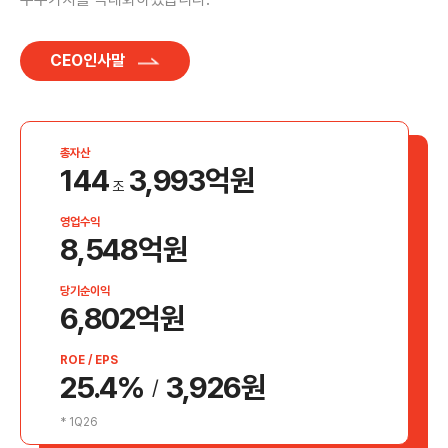
CEO인사말
총자산
144
3,993
억원
조
영업수익
8,548
억원
당기순이익
6,802
억원
ROE / EPS
25.4
%
3,926
원
/
* 1Q26