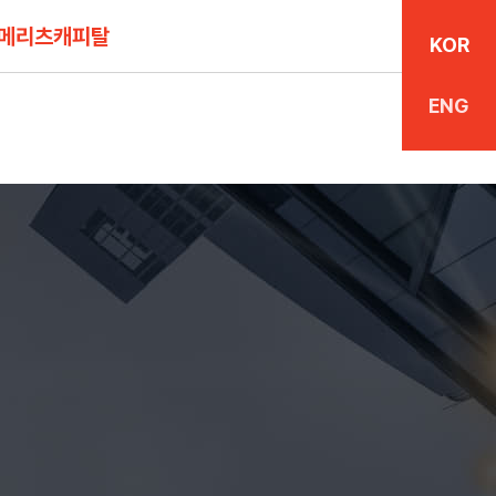
WS
ESG전략
메리츠캐피탈
KOR
자료
ESG정책
ENG
광고
ESG성과
캐릭터
윤리경영