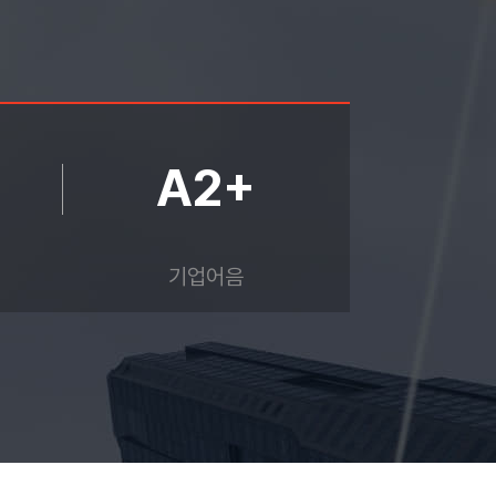
A2+
기업어음