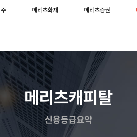
CEO인사말
자료
NE
지주
메리츠화재
메리츠증권
메리츠금융그룹
FAQ
보도
연혁
공시
그룹
지배구조
주주정책
CI&
재무정보
신용등급
메리츠캐피탈
신용등급요약