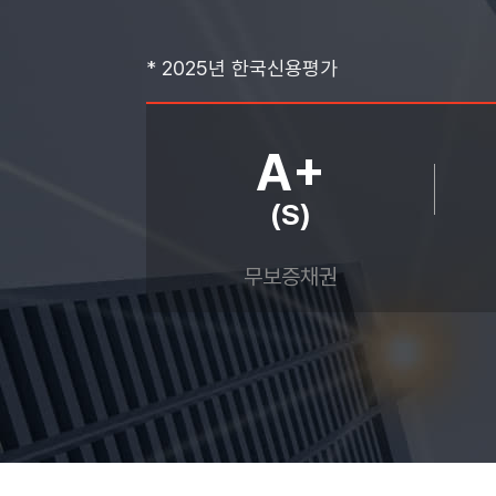
* 2025년 한국신용평가
A+
(S)
무보증채권