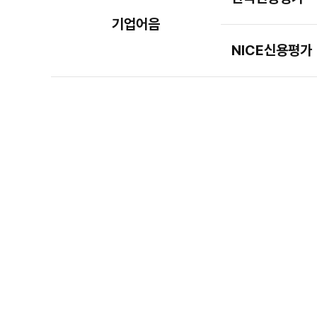
기업어음
NICE신용평가