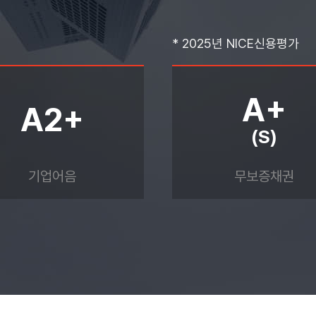
* 2025년 NICE신용평가
A+
A2+
(S)
기업어음
무보증채권