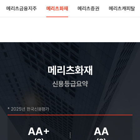
메리츠금융지주
메리츠화재
메리츠증권
메리츠캐피탈
메리츠화재
신용등급요약
* 2025년 한국신용평가
AA+
AA