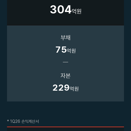
3
0
4
억원
부채
7
5
억원
자본
2
2
9
억원
* 1Q26 손익계산서