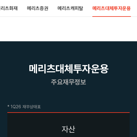
메리츠화재
메리츠증권
메리츠캐피탈
메리츠대체투자운용
메리츠대체투자운용
주요재무정보
* 1Q26 재무상태표
자산