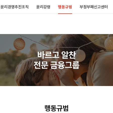
윤리경영추진조직
윤리강령
행동규범
부정부패신고센터
바르고 알찬
전문 금융그룹
행동규범