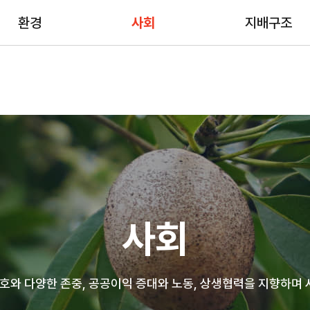
CEO인사말
자료
NE
환경
사회
지배구조
메리츠금융그룹
FAQ
보도
연혁
공시
그룹
지배구조
주주정책
CI&
재무정보
신용등급
사회
와 다양한 존중, 공공이익 증대와 노동, 상생협력을 지향하며 